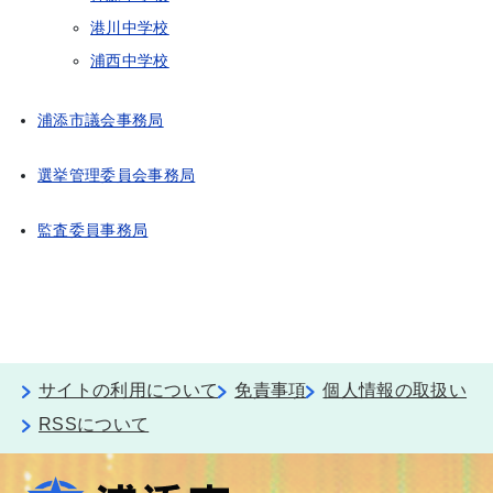
港川中学校
浦西中学校
浦添市議会事務局
選挙管理委員会事務局
監査委員事務局
サイトの利用について
免責事項
個人情報の取扱い
RSSについて