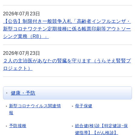
2026年07月23日
【公告】制限付き一般競争入札「高齢者インフルエンザ・
新型コロナワクチン定期接種に係る帳票印刷等アウトソー
シング業務（R8）」
2026年07月23日
２人の主治医があなたの腎臓を守ります（うらそえ腎腎プ
ロジェクト）
健康・予防
新型コロナウイルス関連情
母子保健
報
予防接種
総合健(検)診【特定健診･保
健指導】【がん検診】