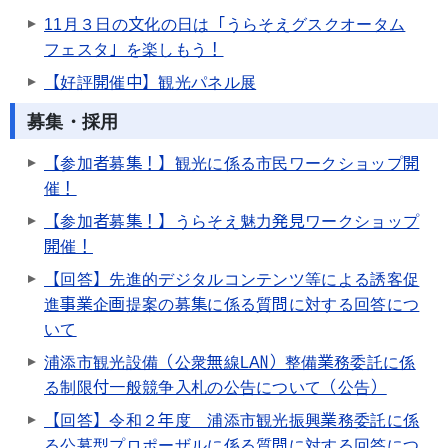
11月３日の文化の日は「うらそえグスクオータム
フェスタ」を楽しもう！
【好評開催中】観光パネル展
募集・採用
【参加者募集！】観光に係る市民ワークショップ開
催！
【参加者募集！】うらそえ魅力発見ワークショップ
開催！
【回答】先進的デジタルコンテンツ等による誘客促
進事業企画提案の募集に係る質問に対する回答につ
いて
浦添市観光設備（公衆無線LAN）整備業務委託に係
る制限付一般競争入札の公告について（公告）
【回答】令和２年度 浦添市観光振興業務委託に係
る公募型プロポーザルに係る質問に対する回答につ