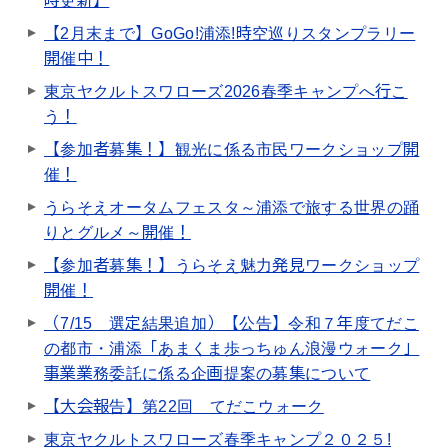
時更新】
【2月末まで】GoGo!浦添!時空巡りスタンプラリー
開催中！
東京ヤクルトスワローズ2026春季キャンプへ行こ
う！
【参加者募集！】観光に係る市民ワークショップ開
催！
うらそえオータムフェスタ～浦添で旅する世界の踊
りとグルメ～開催！
【参加者募集！】うらそえ魅力発見ワークショップ
開催！
（7/15 選定結果追加）【公告】令和７年度てだこ
の都市・浦添「あまくま歩っちゅん浪漫ウォーク」
事業業務委託に係る企画提案の募集について
【大会報告】第22回 てだこウォーク
東京ヤクルトスワローズ春季キャンプ２０２５!