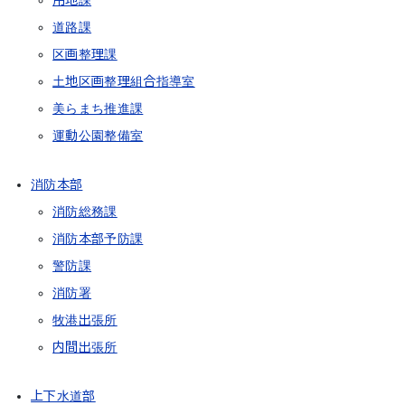
用地課
道路課
区画整理課
土地区画整理組合指導室
美らまち推進課
運動公園整備室
消防本部
消防総務課
消防本部予防課
警防課
消防署
牧港出張所
内間出張所
上下水道部