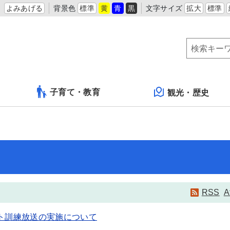
よみあげる
背景色
標準
黄
青
黒
文字サイズ
拡大
標準
子育て・教育
観光・歴史
RSS
A
ート訓練放送の実施について