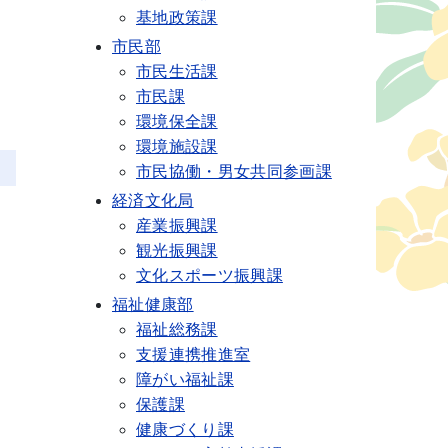
基地政策課
市民部
市民生活課
市民課
環境保全課
環境施設課
市民協働・男女共同参画課
経済文化局
産業振興課
観光振興課
文化スポーツ振興課
福祉健康部
福祉総務課
支援連携推進室
障がい福祉課
保護課
健康づくり課