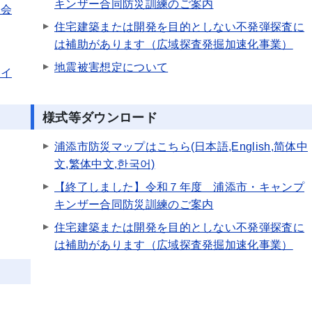
キンザー合同防災訓練のご案内
演会
住宅建築または開発を目的としない不発弾探査に
は補助があります（広域探査発掘加速化事業）
地震被害想定について
災イ
様式等ダウンロード
浦添市防災マップはこちら(日本語,English,简体中
文,繁体中文,한국어)
【終了しました】令和７年度 浦添市・キャンプ
キンザー合同防災訓練のご案内
住宅建築または開発を目的としない不発弾探査に
は補助があります（広域探査発掘加速化事業）