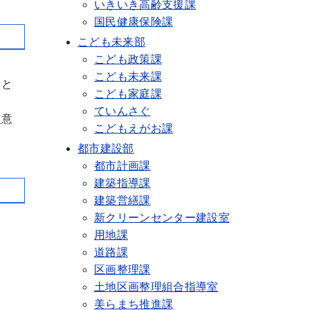
いきいき高齢支援課
国民健康保険課
こども未来部
こども政策課
こども未来課
こと
こども家庭課
ていんさぐ
災意
こどもえがお課
都市建設部
都市計画課
建築指導課
建築営繕課
新クリーンセンター建設室
用地課
道路課
区画整理課
土地区画整理組合指導室
美らまち推進課