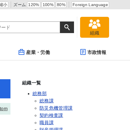
縮小
ズーム
120%
100%
80%
Foreign Language
組織
産業・労働
市政情報
組織一覧
総務部
総務課
防災危機管理課
tom
契約検査課
職員課
財産管理課