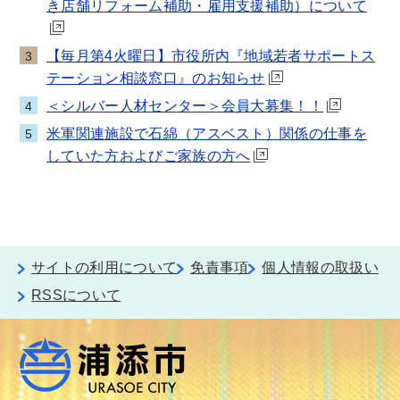
き店舗リフォーム補助・雇用支援補助）について
【毎月第4火曜日】市役所内『地域若者サポートス
3
テーション相談窓口』のお知らせ
＜シルバー人材センター＞会員大募集！！
4
米軍関連施設で石綿（アスベスト）関係の仕事を
5
していた方およびご家族の方へ
サイトの利用について
免責事項
個人情報の取扱い
RSSについて