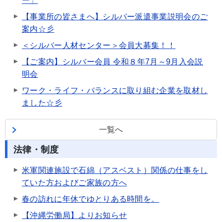
ー」
【事業所の皆さまへ】シルバー派遣事業説明会のご
案内☆彡
＜シルバー人材センター＞会員大募集！！
【ご案内】シルバー会員 令和８年7月～9月入会説
明会
ワーク・ライフ・バランスに取り組む企業を取材し
ました☆彡
一覧へ
法律・制度
米軍関連施設で石綿（アスベスト）関係の仕事をし
ていた方およびご家族の方へ
春の訪れに年休でゆとりある時間を。
【沖縄労働局】よりお知らせ