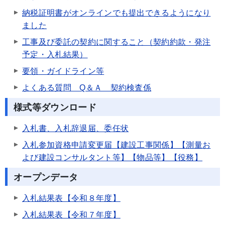
納税証明書がオンラインでも提出できるようになり
ました
工事及び委託の契約に関すること（契約約款・発注
予定・入札結果）
要領・ガイドライン等
よくある質問 Q＆Ａ 契約検査係
様式等ダウンロード
入札書、入札辞退届、委任状
入札参加資格申請変更届【建設工事関係】【測量お
よび建設コンサルタント等】【物品等】【役務】
オープンデータ
入札結果表【令和８年度】
入札結果表【令和７年度】