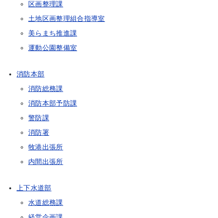
区画整理課
土地区画整理組合指導室
美らまち推進課
運動公園整備室
消防本部
消防総務課
消防本部予防課
警防課
消防署
牧港出張所
内間出張所
上下水道部
水道総務課
経営企画課