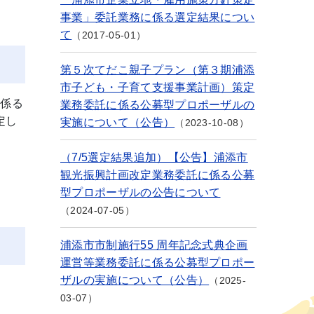
事業」委託業務に係る選定結果につい
て
2017-05-01
第５次てだこ親子プラン（第３期浦添
市子ども・子育て支援事業計画）策定
に係る
業務委託に係る公募型プロポーザルの
定し
実施について（公告）
2023-10-08
（7/5選定結果追加）【公告】浦添市
観光振興計画改定業務委託に係る公募
型プロポーザルの公告について
2024-07-05
浦添市市制施行55 周年記念式典企画
運営等業務委託に係る公募型プロポー
ザルの実施について（公告）
2025-
03-07