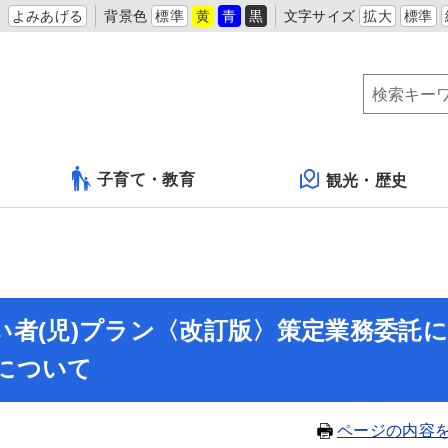
よみあげる
背景色
標準
黄
青
黒
文字サイズ
拡大
標準
子育て・教育
観光・歴史
者(児)プラン〈改訂版〉策定業務委託に
について
ページの内容