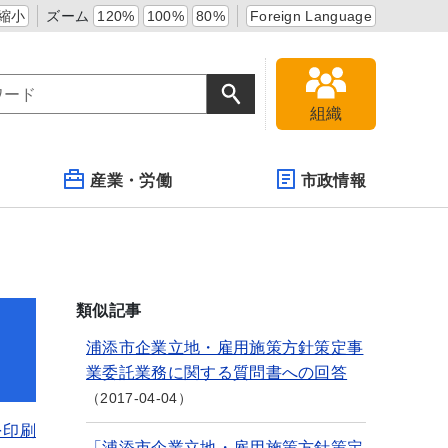
縮小
ズーム
120%
100%
80%
Foreign Language
組織
産業・労働
市政情報
類似記事
浦添市企業立地・雇用施策方針策定事
業委託業務に関する質問書への回答
2017-04-04
を印刷
「浦添市企業立地・雇用施策方針策定