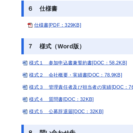
６ 仕様書
仕様書[PDF：329KB]
７ 様式（Word版）
様式１ 参加申込書兼誓約書[DOC：58.2KB]
様式２ 会社概要・実績書[DOC：78.9KB]
様式３ 管理責任者及び担当者の実績[DOC：76.
様式４ 質問書[DOC：32KB]
様式５ 公募辞退届[DOC：32KB]
８ 問い合わせ先