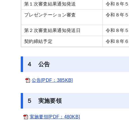
第１次審査結果通知発送
令和８年
プレゼンテーション審査
令和８年５
第２次審査結果通知発送日
令和８年５
契約締結予定
令和８年６
４ 公告
公告[PDF：385KB]
５ 実施要領
実施要領[PDF：480KB]