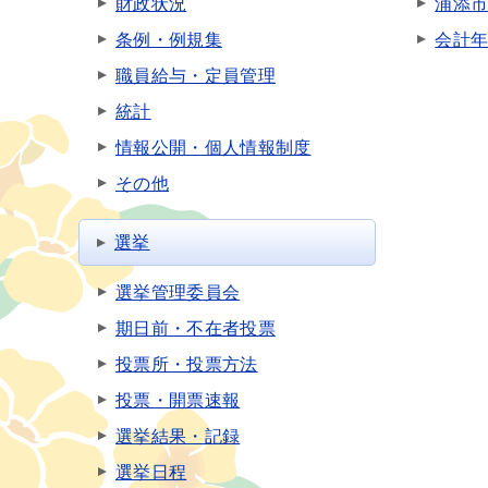
財政状況
浦添
条例・例規集
会計
職員給与・定員管理
統計
情報公開・個人情報制度
その他
選挙
選挙管理委員会
期日前・不在者投票
投票所・投票方法
投票・開票速報
選挙結果・記録
選挙日程