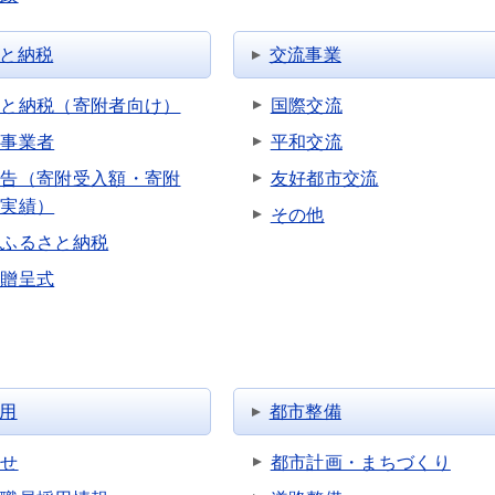
と納税
交流事業
さと納税（寄附者向け）
国際交流
品事業者
平和交流
報告（寄附受入額・寄附
友好都市交流
用実績）
その他
版ふるさと納税
金贈呈式
用
都市整備
らせ
都市計画・まちづくり