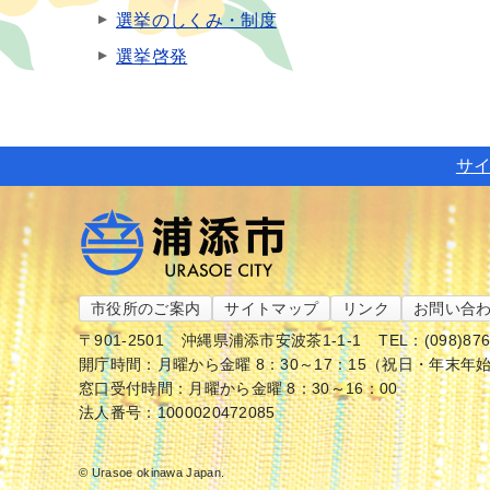
選挙のしくみ・制度
選挙啓発
サ
市役所のご案内
サイトマップ
リンク
お問い合
〒901-2501
沖縄県浦添市安波茶1-1-1
TEL：(098)87
開庁時間：月曜から金曜 8：30～17：15（祝日・年末年
窓口受付時間：月曜から金曜 8：30～16：00
法人番号：1000020472085
© Urasoe okinawa Japan.