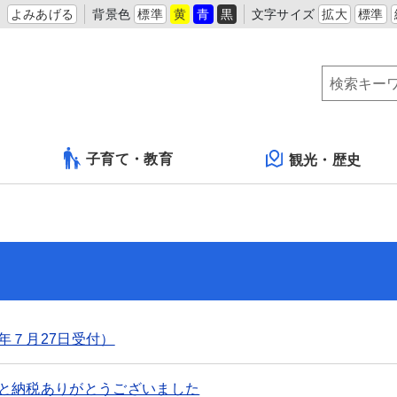
よみあげる
背景色
標準
黄
青
黒
文字サイズ
拡大
標準
子育て・教育
観光・歴史
年７月27日受付）
と納税ありがとうございました