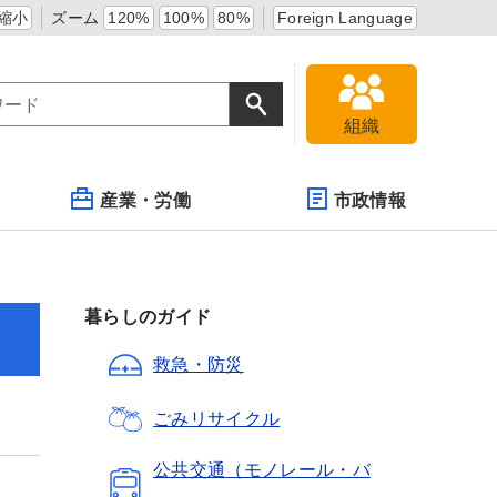
縮小
ズーム
120%
100%
80%
Foreign Language
組織
産業・労働
市政情報
暮らしのガイド
救急・防災
ごみ
リサイクル
公共交通
（モノレール・バ