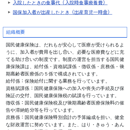
入院したときの食事代（入院時食事療養費）
国保加入者が出産したとき（出産育児一時金）
組織概要
国民健康保険は、だれもが安心して医療が受けられるよ
うに、加入者が費用を出し合い、必要な医療費などに充
てる助け合いの制度です。制度の運営を担当する国民健
康保険課は、給付係・資格賦課係・徴収係・庶務係・後
期高齢者医療係の５係で構成されています。
給付係：保険給付に関する業務を行っています。
資格賦課係：国民健康保険への加入や喪失の手続及び保
険証の交付、国民健康保険税の賦課を行っています。
徴収係：国民健康保険税及び後期高齢者医療保険料の催
告や滞納処分等を行っています。
庶務係：国民健康保険特別会計の予算編成を担い、健全
な財政運営に努めています。また、はり・きゅう・あん