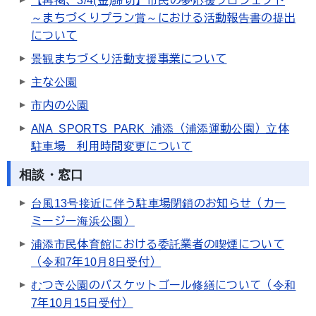
【再掲、3/4(金)締切】市民の夢応援プロジェクト
～まちづくりプラン賞～における活動報告書の提出
について
景観まちづくり活動支援事業について
主な公園
市内の公園
ANA SPORTS PARK 浦添（浦添運動公園）立体
駐車場 利用時間変更について
相談・窓口
台風13号接近に伴う駐車場閉鎖のお知らせ（カー
ミージー海浜公園）
浦添市民体育館における委託業者の喫煙について
（令和7年10月8日受付）
むつき公園のバスケットゴール修繕について（令和
7年10月15日受付）