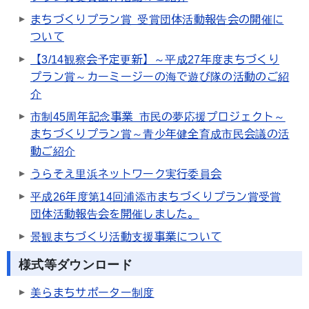
まちづくりプラン賞 受賞団体活動報告会の開催に
ついて
【3/14観察会予定更新】～平成27年度まちづくり
プラン賞～カーミージーの海で遊び隊の活動のご紹
介
市制45周年記念事業 市民の夢応援プロジェクト～
まちづくりプラン賞～青少年健全育成市民会議の活
動ご紹介
うらそえ里浜ネットワーク実行委員会
平成26年度第14回浦添市まちづくりプラン賞受賞
団体活動報告会を開催しました。
景観まちづくり活動支援事業について
様式等ダウンロード
美らまちサポーター制度