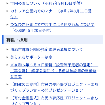
市内公園について（令和7年9月16日受付）
カトレア公園内でのマナー（令和7年3月11日受
付）
つなひき公園にて中高生による迷惑行為について
（令和6年5月20日受付）
募集・採用
浦添市都市公園の指定管理者募集について
美らまちサポーター制度
※令和５年３月８日更新（設置等予定者の選定）
【再公募】 経塚公園における便益施設等の整備運
営事業
【開催のご案内】市民の夢応援プロジェクト～まち
づくりプラン賞～公開プレゼンテーション
【寄付金贈呈式】市民の夢応援プロジェクト～まち
づくりプラン賞～