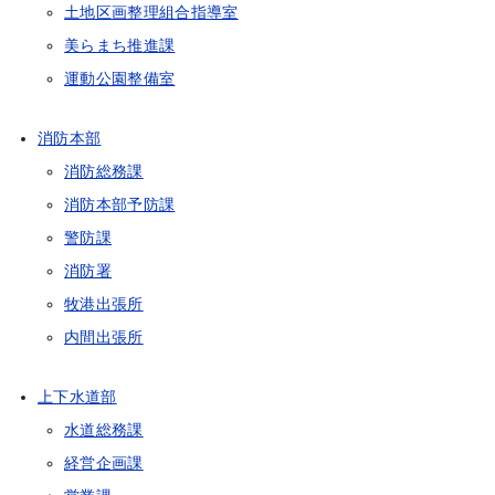
土地区画整理組合指導室
美らまち推進課
運動公園整備室
消防本部
消防総務課
消防本部予防課
警防課
消防署
牧港出張所
内間出張所
上下水道部
水道総務課
経営企画課