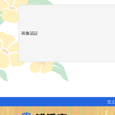
画像認証
サ