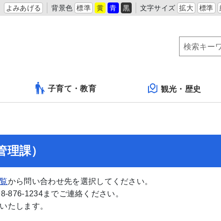
よみあげる
背景色
標準
黄
青
黒
文字サイズ
拡大
標準
子育て・教育
観光・歴史
管理課）
覧
から問い合わせ先を選択してください。
876-1234までご連絡ください。
いたします。