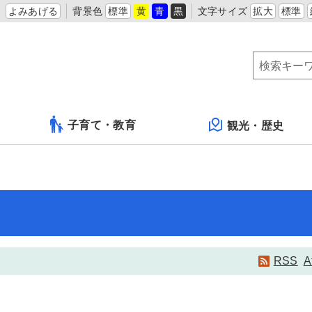
よみあげる
背景色
標準
黄
青
黒
文字サイズ
拡大
標準
子育て・教育
観光・歴史
RSS
A