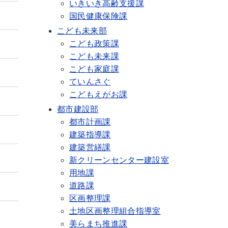
いきいき高齢支援課
国民健康保険課
こども未来部
こども政策課
こども未来課
こども家庭課
ていんさぐ
こどもえがお課
都市建設部
都市計画課
建築指導課
建築営繕課
新クリーンセンター建設室
用地課
道路課
区画整理課
土地区画整理組合指導室
美らまち推進課