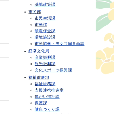
基地政策課
市民部
市民生活課
市民課
環境保全課
環境施設課
市民協働・男女共同参画課
経済文化局
産業振興課
観光振興課
文化スポーツ振興課
福祉健康部
福祉総務課
支援連携推進室
障がい福祉課
保護課
健康づくり課