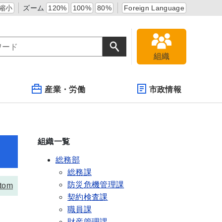
縮小
ズーム
120%
100%
80%
Foreign Language
組織
産業・労働
市政情報
組織一覧
総務部
総務課
防災危機管理課
tom
契約検査課
職員課
財産管理課