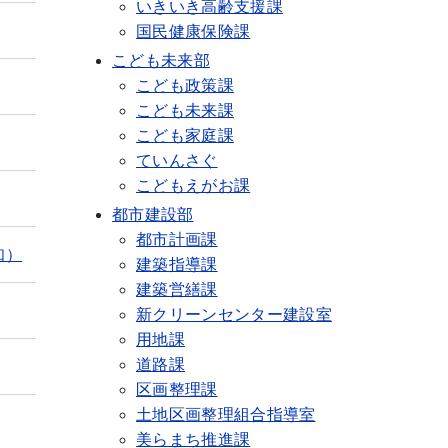
いきいき高齢支援課
国民健康保険課
こども未来部
こども政策課
こども未来課
こども家庭課
ていんさぐ
こどもえがお課
都市建設部
都市計画課
知）
建築指導課
建築営繕課
新クリーンセンター建設室
用地課
道路課
区画整理課
土地区画整理組合指導室
美らまち推進課