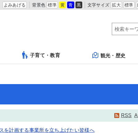
よみあげる
背景色
標準
黄
青
黒
文字サイズ
拡大
標準
子育て・教育
観光・歴史
RSS
A
スを計画する事業所を立ち上げたい皆様へ