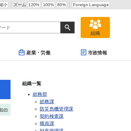
縮小
ズーム
120%
100%
80%
Foreign Language
組織
産業・労働
市政情報
組織一覧
総務部
総務課
防災危機管理課
tom
契約検査課
職員課
財産管理課