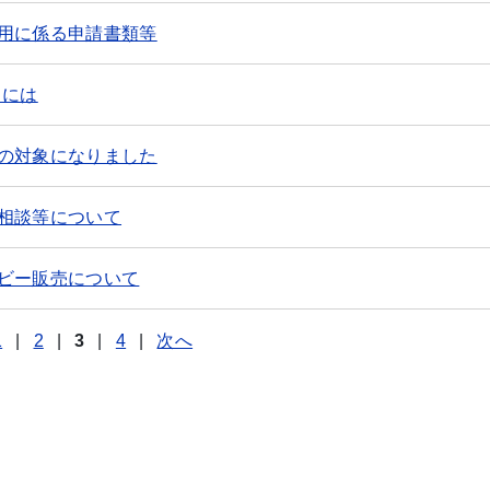
用に係る申請書類等
るには
の対象になりました
相談等について
ビー販売について
1
|
2
|
3
|
4
|
次へ