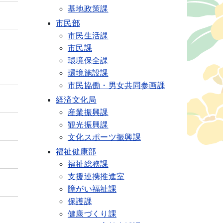
基地政策課
市民部
市民生活課
市民課
環境保全課
環境施設課
市民協働・男女共同参画課
経済文化局
産業振興課
観光振興課
文化スポーツ振興課
福祉健康部
福祉総務課
支援連携推進室
障がい福祉課
保護課
健康づくり課