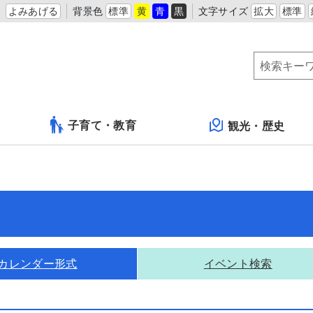
よみあげる
背景色
標準
黄
青
黒
文字サイズ
拡大
標準
子育て・教育
観光・歴史
カレンダー形式
イベント検索