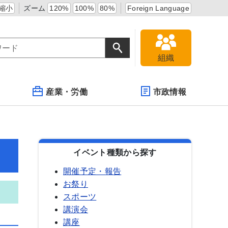
縮小
ズーム
120%
100%
80%
Foreign Language
組織
産業・労働
市政情報
イベント種類から探す
開催予定・報告
お祭り
スポーツ
講演会
講座