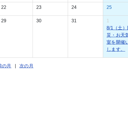
22
23
24
25
29
30
31
1
8/1（土
災・お天
室を開催
します。
前の月
|
次の月