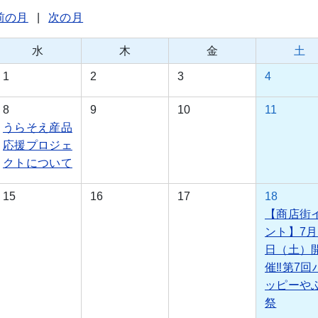
前の月
|
次の月
水
木
金
土
1
2
3
4
8
9
10
11
うらそえ産品
応援プロジェ
クトについて
15
16
17
18
【商店街
ント】7月
日（土）
催‼第7回
ッピーや
祭