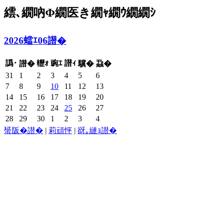
繧､繝吶Φ繝医き繝ｬ繝ｳ繝繝ｼ
2026蟷ｴ06譛�
譌･
轣ｫ
豌ｴ
譛ｨ
譛�
驥�
蝨�
31
1
2
3
4
5
6
7
8
9
10
11
12
13
14
15
16
17
18
19
20
21
22
23
24
25
26
27
28
29
30
1
2
3
4
蜑阪�譛�
|
莉頑怦
|
谺｡縺ｮ譛�