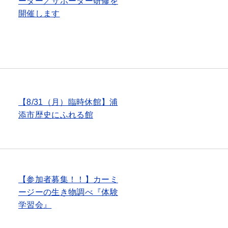
ーダー／サポーター研修を
開催します
【8/31（月）臨時休館】浦
添市歴史にふれる館
【参加者募集！！】カーミ
ージーの生き物調べ『体験
学習会』