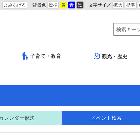
よみあげる
背景色
標準
黄
青
黒
文字サイズ
拡大
標準
子育て・教育
観光・歴史
カレンダー形式
イベント検索