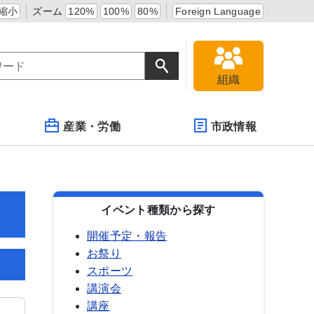
縮小
ズーム
120%
100%
80%
Foreign Language
組織
産業・労働
市政情報
イベント種類から探す
開催予定・報告
お祭り
スポーツ
講演会
講座