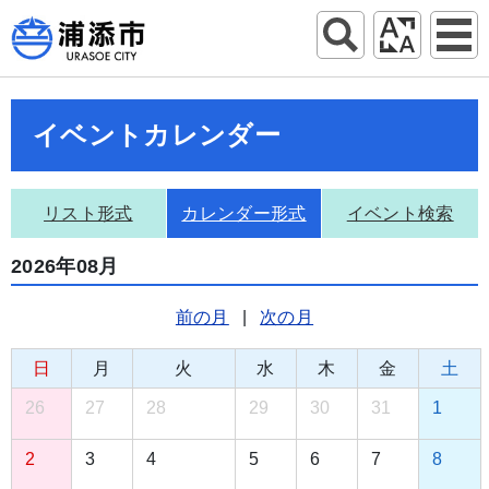
イベントカレンダー
リスト形式
カレンダー形式
イベント検索
2026年08月
前の月
|
次の月
日
月
火
水
木
金
土
26
27
28
29
30
31
1
2
3
4
5
6
7
8