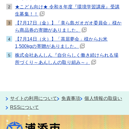
★こども向け★ 令和８年度『環境学習講座』受講
2
生募集！！
【7月17日（金）】「美ら島ガオガオ委員会」様か
3
ら商品券の寄贈がありました。
【7月14日（火）】「茶居夢会」様からお米
4
1,500kgの寄贈がありました。
株式会社あんしん『自分らしく働き続けられる場
5
所づくり～あんしんの取り組み～』
サイトの利用について
免責事項
個人情報の取扱い
RSSについて