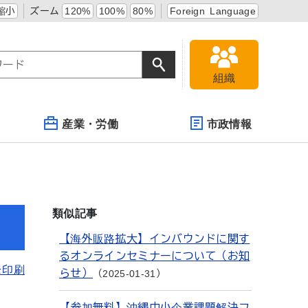
縮小
ズーム
120%
100%
80%
Foreign Language
組織
産業・労働
市政情報
類似記事
【海外販路拡大】インバウンドに関す
るオンラインセミナーについて（お知
を印刷
らせ）
2025-01-31
【参加無料】沖縄中小企業課題解決フ