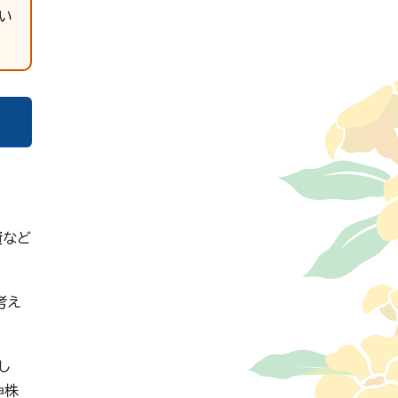
い
資など
考え
し
伸株