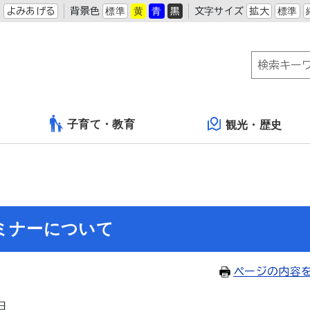
よみあげる
背景色
標準
黄
青
黒
文字サイズ
拡大
標準
子育て・教育
観光・歴史
ミナーについて
ページの内容
日