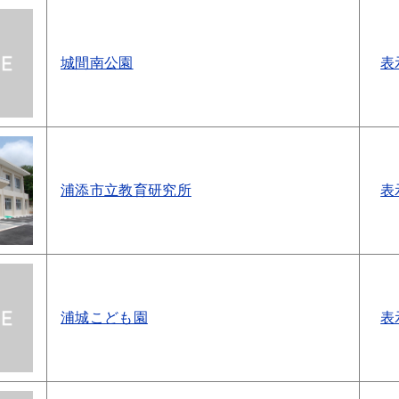
城間南公園
表
浦添市立教育研究所
表
浦城こども園
表