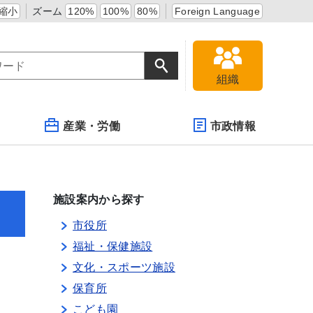
縮小
ズーム
120%
100%
80%
Foreign Language
組織
産業・労働
市政情報
施設案内から探す
市役所
福祉・保健施設
文化・スポーツ施設
保育所
こども園