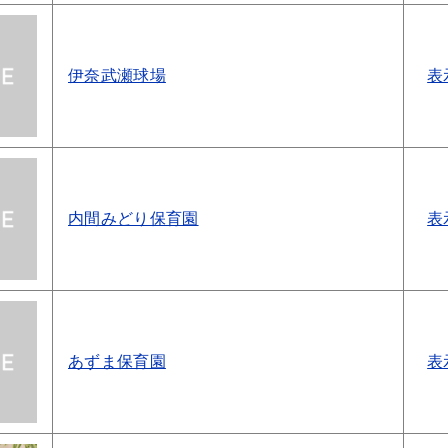
伊奈武瀬球場
表
内間みどり保育園
表
あずま保育園
表