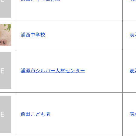
浦西中学校
表
浦添市シルバー人材センター
表
前田こども園
表