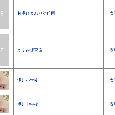
牧港ひまわり幼稚園
表
かすみ保育園
表
港川小学校
表
港川中学校
表