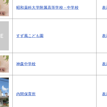
昭和薬科大学附属高等学校・中学校
表
すず風こども園
表
神森中学校
表
内間保育所
表