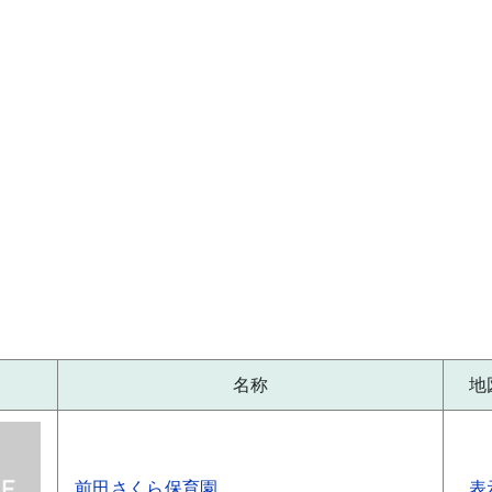
名称
地
前田さくら保育園
表