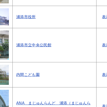
浦添市役所
表
浦添市立中央公民館
表
内間こども園
表
ANA まじゅんらんど 浦添（まじゅんら
表