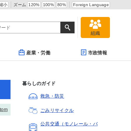
縮小
ズーム
120%
100%
80%
Foreign Language
組織
産業・労働
市政情報
暮らしのガイド
救急・防災
tom
ごみ
リサイクル
公共交通
（モノレール・バ