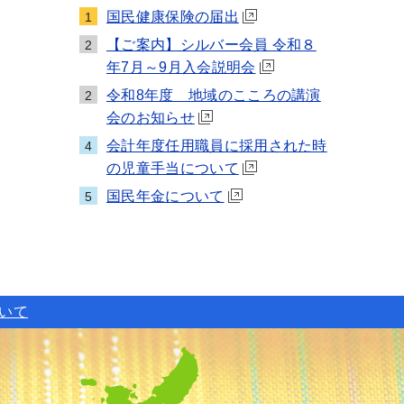
国民健康保険の届出
1
【ご案内】シルバー会員 令和８
2
年7月～9月入会説明会
令和8年度 地域のこころの講演
2
会のお知らせ
会計年度任用職員に採用された時
4
の児童手当について
国民年金について
5
ついて