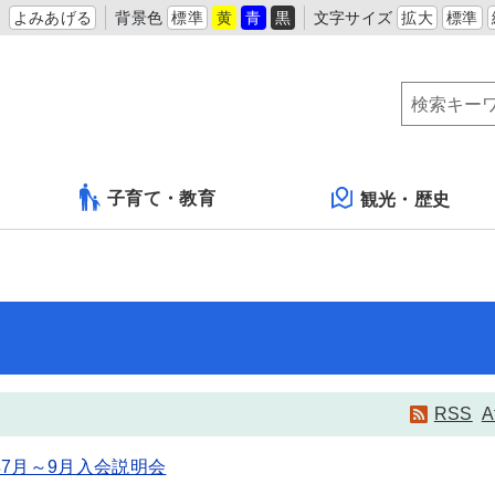
よみあげる
背景色
標準
黄
青
黒
文字サイズ
拡大
標準
子育て・教育
観光・歴史
RSS
A
7月～9月入会説明会