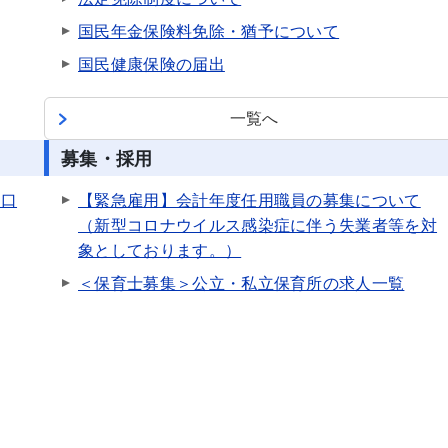
国民年金保険料免除・猶予について
国民健康保険の届出
一覧へ
募集・採用
窓口
【緊急雇用】会計年度任用職員の募集について
（新型コロナウイルス感染症に伴う失業者等を対
象としております。）
＜保育士募集＞公立・私立保育所の求人一覧