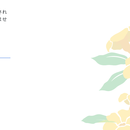
され
ませ