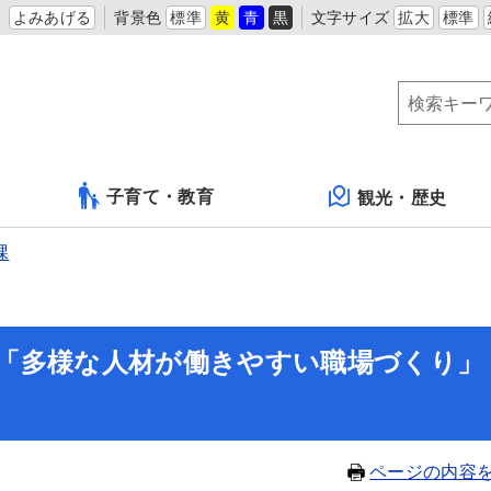
よみあげる
背景色
標準
黄
青
黒
文字サイズ
拡大
標準
子育て・教育
観光・歴史
課
所の「多様な人材が働きやすい職場づくり」
ページの内容