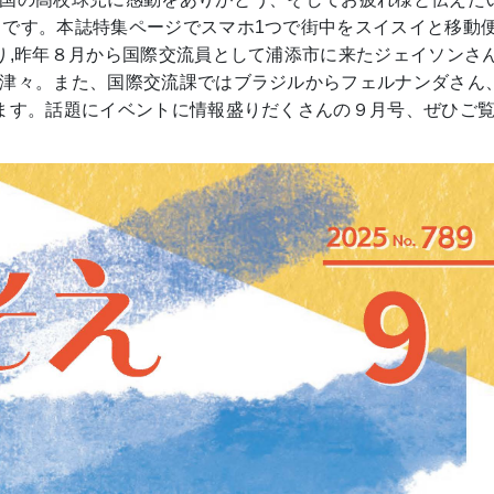
」です。本誌特集ページでスマホ1つで街中をスイスイと移動
り,昨年８月から国際交流員として浦添市に来たジェイソンさ
津々。また、国際交流課ではブラジルからフェルナンダさん
ます。話題にイベントに情報盛りだくさんの９月号、ぜひご