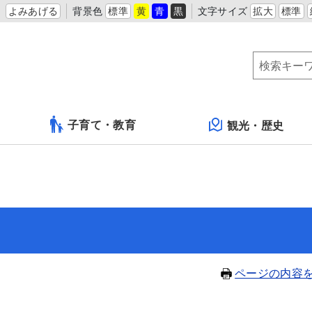
よみあげる
背景色
標準
黄
青
黒
文字サイズ
拡大
標準
子育て・教育
観光・歴史
ページの内容