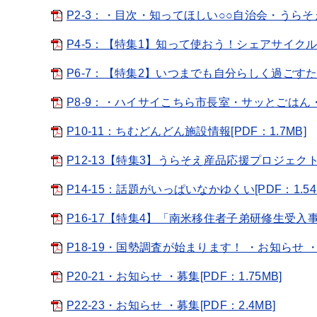
P2-3：・目次・知ってほしい○○自治会・うらそえナヒ
P4-5：【特集1】知って使おう！シェアサイクル[PD
P6-7：【特集2】いつまでも自分らしく過ごすために
P8-9：・ハイサイこちら市長室・サッとごはん・てた
P10-11：ちむどんどん施設情報[PDF：1.7MB]
P12-13【特集3】うらそえ産品応援プロジェクト[P
P14-15：話題がいっぱいなかゆくい[PDF：1.54
P16-17【特集4】「南米移住者子弟研修生受入事
P18-19・国勢調査が始まります！ ・お知らせ ・募集(
P20-21・お知らせ ・募集[PDF：1.75MB]
P22-23・お知らせ ・募集[PDF：2.4MB]