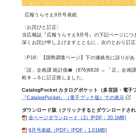
広報うらそえ9月号表紙
〈お詫びと訂正〉
当広報誌『広報うらそえ9月号』の下記ページにつ
深くお詫び申し上げますとともに、次のとおり訂正
〈P18〉【国勢調査ページ】下の連絡先に誤りがあ
「誤」企画課 統計係☎︎（876)6828 → 「正」企
桁８→６に訂正致しました。
CatalogPocket カタログポケット（多言語・電
『CatalogPocket』（電子ブック版）での表示
ダウンロード版（クリックするとダウンロードされ
全ページダウンロード（2）[PDF：20.1MB]
9月号表紙（PDF）[PDF：1.01MB]