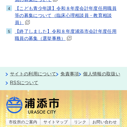
【こども青少年課】令和８年度会計年度任用職員
4
等の募集について（臨床心理相談員・教育相談
員）
【終了しました】令和８年度浦添市会計年度任用
5
職員の募集（選挙事務）
サイトの利用について
免責事項
個人情報の取扱い
RSSについて
市役所のご案内
サイトマップ
リンク
お問い合わせ