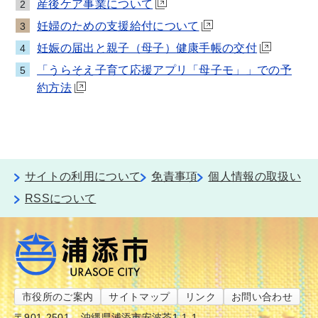
産後ケア事業について
2
妊婦のための支援給付について
3
妊娠の届出と親子（母子）健康手帳の交付
4
「うらそえ子育て応援アプリ「母子モ」」での予
5
約方法
サイトの利用について
免責事項
個人情報の取扱い
RSSについて
市役所のご案内
サイトマップ
リンク
お問い合わせ
〒901-2501
沖縄県浦添市安波茶1-1-1