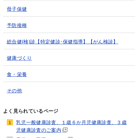
母子保健
予防接種
総合健(検)診【特定健診･保健指導】【がん検診】
健康づくり
食・栄養
その他
よく見られているページ
乳児一般健康診査、１歳６か月児健康診査、３歳
1
児健康診査のご案内