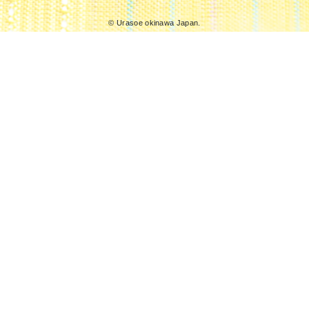
© Urasoe okinawa Japan.