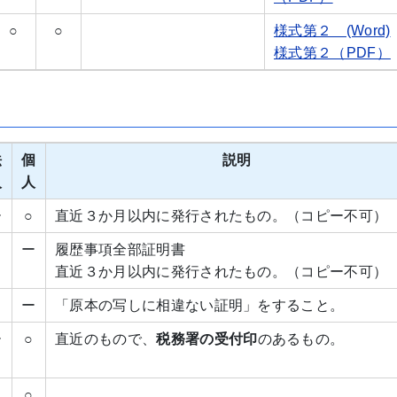
○
○
様式第２ (Word)
様式第２（PDF）
法
個
説明
人
人
ー
○
直近３か月以内に発行されたもの。（コピー不可）
ー
履歴事項全部証明書
直近３か月以内に発行されたもの。（コピー不可）
ー
「原本の写しに相違ない証明」をすること。
ー
○
直近のもので、
税務署の受付印
のあるもの。
○