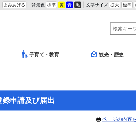
よみあげる
背景色
標準
黄
青
黒
文字サイズ
拡大
標準
子育て・教育
観光・歴史
登録申請及び届出
ページの内容