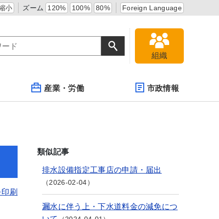
縮小
ズーム
120%
100%
80%
Foreign Language
組織
産業・労働
市政情報
類似記事
排水設備指定工事店の申請・届出
2026-02-04
を印刷
漏水に伴う上・下水道料金の減免につ
いて