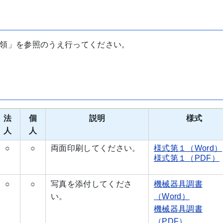
領」を参照のうえ行ってください。
法
個
説明
様式
人
人
○
○
両面印刷してください。
様式第１（Word）
様式第１（PDF）
○
○
写真を添付してくださ
機械器具調書
い。
（Word）
機械器具調書
（PDF）