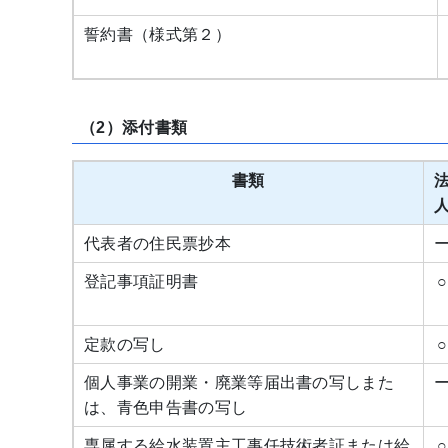
誓約書（様式第２）
（2）添付書類
書類
代表者の住民票抄本
登記事項証明書
○
定款の写し
○
個人事業の開業・廃業等届出書の写しまた
は、青色申告書の写し
専属する給水装置主工事任技術者証または給
○