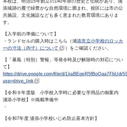
本校は、明治15年創立の140年余の歴史と伝統があり、浦
添城跡の麓で緑豊かな自然環境に囲まれ、校区には市の公
共施設、文化施設なども多く恵まれた教育環境にありま
す。
【入学前の準備について】
・ランドセルの購入時はこちら（浦
添市立小学校のロッカ
ーの寸法（内寸）について
）をご確認ください。
【「暴風（特別）警報」等発令時及び解除時の対応につい
て】
https://drive.google.com/file/d/1iiaBEgpR5fBoQaa7FbUdr
usp=drive_link
【令和９年度版 小学校入学時に必要な学用品の御案内
浦添小学校】※掲載準備中
・
【令和7年度 浦添小学校いじめ防止基本方針】