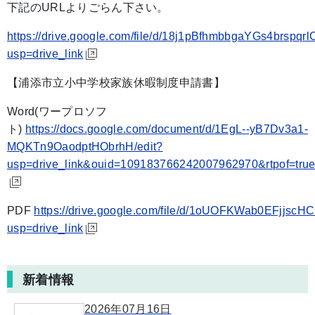
下記のURLよりごらん下さい。
https://drive.google.com/file/d/18j1pBfhmbbgaYGs4brspq
usp=drive_link
【浦添市立小中学校家族休暇制度申請書】
Word(ワープロソフ
ト)
https://docs.google.com/document/d/1EgL--yB7Dv3a1-
MQKTn9OaodptHObrhH/edit?
usp=drive_link&ouid=109183766242007962970&rtpof=true
PDF
https://drive.google.com/file/d/1oUOFKWab0EFjjs
usp=drive_link
新着情報
2026年07月16日