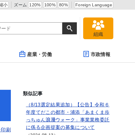
縮小
ズーム
120%
100%
80%
Foreign Language
組織
産業・労働
市政情報
類似記事
（8/13選定結果追加）【公告】令和６
年度てだこの都市・浦添「あまくま歩
っちゅん浪漫ウォーク」事業業務委託
に係る企画提案の募集について
を印刷