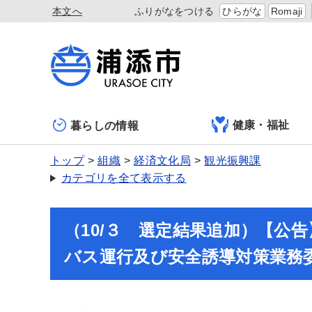
本文へ
ふりがなをつける
ひらがな
Romaji
健康・福祉
暮らしの情報
トップ
組織
経済文化局
観光振興課
カテゴリを全て表示する
（10/３ 選定結果追加）【公
バス運行及び安全誘導対策業務