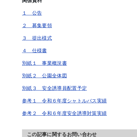
関係資料
１ 公告
２ 募集要領
３ 提出様式
４ 仕様書
別紙１ 事業概況書
別紙２ 公園全体図
別紙３ 安全誘導員配置予定
参考１ 令和６年度シャトルバス実績
参考２ 令和６年度安全誘導対策実績
この記事に関するお問い合わせ