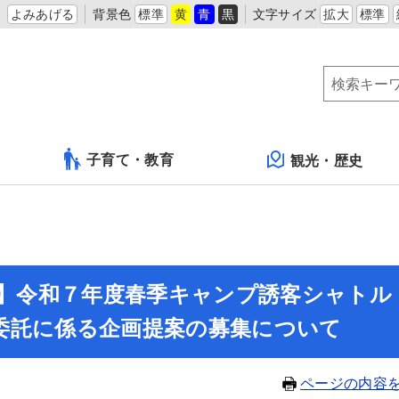
よみあげる
背景色
標準
黄
青
黒
文字サイズ
拡大
標準
子育て・教育
観光・歴史
告】令和７年度春季キャンプ誘客シャトル
委託に係る企画提案の募集について
ページの内容