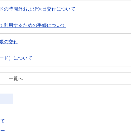
ドの時間外および休日交付について
て利用するための手続について
帳の交付
ード）について
一覧へ
いて
サー