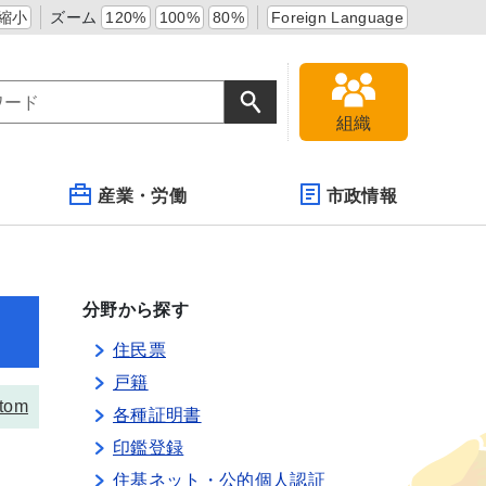
縮小
ズーム
120%
100%
80%
Foreign Language
組織
産業・労働
市政情報
分野から探す
住民票
戸籍
tom
各種証明書
印鑑登録
住基ネット・公的個人認証