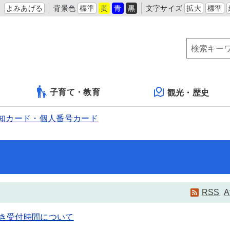
よみあげる
背景色
標準
黄
青
黒
文字サイズ
拡大
標準
子育て・教育
観光・歴史
知カード・個人番号カード
RSS
A
き受付時間について