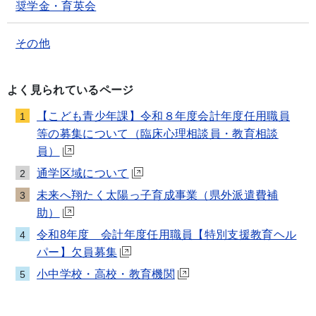
奨学金・育英会
その他
よく見られているページ
【こども青少年課】令和８年度会計年度任用職員
1
等の募集について（臨床心理相談員・教育相談
員）
通学区域について
2
未来へ翔たく太陽っ子育成事業（県外派遣費補
3
助）
令和8年度 会計年度任用職員【特別支援教育ヘル
4
パー】欠員募集
小中学校・高校・教育機関
5