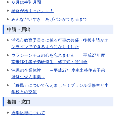
６月は牛乳月間！
給食が始まったよ～！
みんなだいすき！あげパンができるまで
申請・届出
浦添市教育委員会に係る行事の共催・後援申請がオ
ンラインでできるようになりました
ウラシーンチュの心を忘れません！ 平成27年度
南米移住者子弟研修生 修了式・送別会
沖縄の企業体験！ ～平成27年度南米移住者子弟
研修生受入事業～
「移民」について伝えました！ブラジル研修生と小
学校との交流
相談・窓口
通学区域について