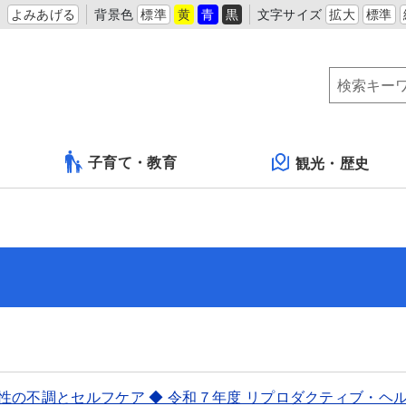
よみあげる
背景色
標準
黄
青
黒
文字サイズ
拡大
標準
子育て・教育
観光・歴史
性の不調とセルフケア ◆ 令和７年度 リプロダクティブ・ヘ