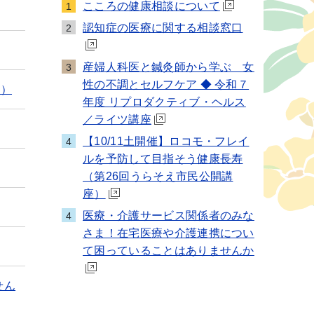
こころの健康相談について
1
認知症の医療に関する相談窓口
2
産婦人科医と鍼灸師から学ぶ 女
3
性の不調とセルフケア ◆ 令和７
座）
年度 リプロダクティブ・ヘルス
／ライツ講座
【10/11土開催】ロコモ・フレイ
4
ルを予防して目指そう健康長寿
（第26回うらそえ市民公開講
座）
医療・介護サービス関係者のみな
4
さま！在宅医療や介護連携につい
て困っていることはありませんか
せん