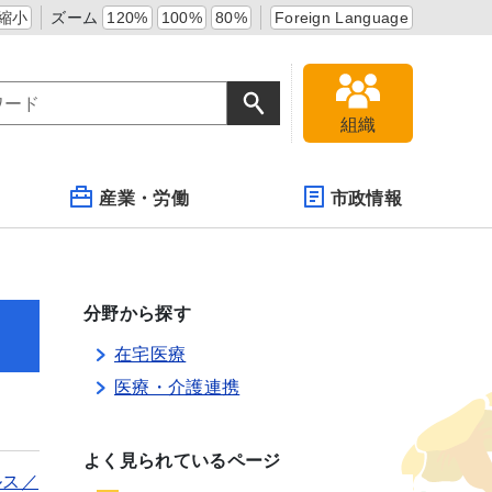
縮小
ズーム
120%
100%
80%
Foreign Language
組織
産業・労働
市政情報
分野から探す
在宅医療
医療・介護連携
よく見られているページ
ルス／