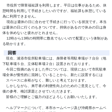
市役所で障害福祉課を利用します。平日は仕事があるため、休
憩時間を利用して手続きしたいのですが、福祉課も休憩している
為に利用できません。
現在は週休の日に合わせて手続きに行っている状況です。本当
は週休の日に行くのもきついです。持病があるので休みの日は身
体を休めないと疲れがとれません。
12時から13時の時間帯に数名でもいいので配置という体制があ
る助かります。
回答
現在、浦添市役所駐車場には、身障者等用駐車場が７台分（地
下駐車場５台、立体駐車場２台）設置されております。
今回ご指摘のありました件については、現状において市民駐車
場全体が慢性的に混雑していることから、新たに設置するには
スペースに余裕がなく、難しいと考えております。
しかしながら、来庁者の利便性向上のためのご意見として、今
後の参考、検討課題とさせていただきます。
皆様のご理解とご協力のほどよろしくお願いいたします。
ヘルプマークについて、本市ホームページ及び沖縄県ホームペ