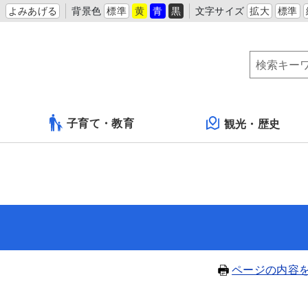
よみあげる
背景色
標準
黄
青
黒
文字サイズ
拡大
標準
子育て・教育
観光・歴史
ページの内容