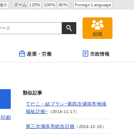
縮小
ズーム
120%
100%
80%
Foreign Language
組織
産業・労働
市政情報
類似記事
てだこ・結プラン−第四次浦添市地域
福祉計画−
2014-11-17
を印刷
第三次浦添市総合計画
2014-12-10