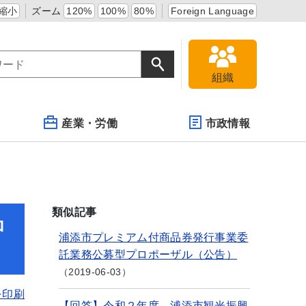
縮小
ズーム
120%
100%
80%
Foreign Language
組織
産業・労働
市政情報
類似記事
ロ
浦添市プレミアム付商品券発行事業委
託業務公募型プロポーザル（公告）
2019-06-03
を印刷
【回答】令和２年度 浦添市観光振興