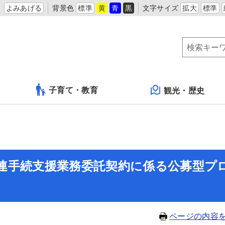
よみあげる
背景色
標準
黄
青
黒
文字サイズ
拡大
標準
子育て・教育
観光・歴史
連手続支援業務委託契約に係る公募型プ
ページの内容