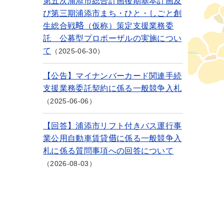
第五次浦添市総合計画後期基本計画及
び第三期浦添市まち・ひと・しごと創
生総合戦略（仮称）策定支援業務委
託 公募型プロポーザルの実施につい
て
2025-06-30
【公告】マイナンバーカード関連手続
支援業務委託契約に係る一般競争入札
2025-06-06
【回答】浦添市リフト付きバス運行事
業公用自動車賃貸借に係る一般競争入
札に係る質問事項への回答について
2026-08-03