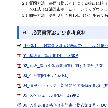
（２）質問方法：書面（様式４）による提出に限り
※様式４は浦添市ホームページよりダウンロ
（３）回答方法：令和８年４月15日（水）午後５
６．必要書類および参考資料
【公告】 一般競争入札令和8年度ウイルス対策ソフ
01_契約書（案）[PDF：136KB]
02_別紙_暴力団等排除措置に関する特約[PDF：1
03_仕様書[PDF：45.4KB]
04_情報セキュリティ対策に関する特記事項（共通）
05_スケジュール [PDF：129KB]
06_入札参加資格審査申請書（様式第１号）[DOCX