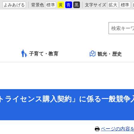
よみあげる
背景色
標準
黄
青
黒
文字サイズ
拡大
標準
子育て・教育
観光・歴史
トライセンス購入契約」に係る一般競争
ページの内容