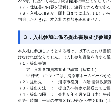
225号）に基づく再生手続き開始の申立てをして
（７）仕様書の内容を理解し、遂行できる者である
（８）入札参加者が、開札日までに上記（１）から
判明したときは、本入札の参加を認めません。
３．入札参加に係る提出書類及び参加
本入札に参加しようとする者は、以下のとおり書類
けなければなりません。（入札参加資格を有する通
（１）提出書類
ア 入札参加資格審査申請書（様式１）
※ 様式１については、浦添市ホームページから
（２）提出先 ： 浦添市役所 ３階 情報政策課
（３）提出方法 ： 提出先へ持参か郵送にてご提
（４）提出期限 ： 令和８年４月９日（木）午後
※受付時間：平日の午前８時30分から午後５時（