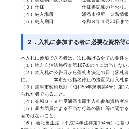
（３）仕様 仕様書記載のとおり。
（４）納入場所 浦添市役所 ３階情報政策
（５）納入期日 令和８年４月30日まで
２．入札に参加する者に必要な資格等
本入札に参加できる者は、次に掲げる全ての要件を
（１）地方自治法施行令第167条の４に該当しない
（２）本入札の公告日から落札者決定の日（落札者
に、 本市から指名停止の措置又は入札参加
（３）浦添市契約規則（昭和55年規則第4号）第
られた者であること。
（４）令和８・９年度浦添市競争入札参加資格者名
（５）暴力団員による不当な行為の防止等に関する
者ではないこと。
（６） 会社更生法（平成14年法律第154号）に