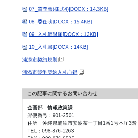
07_質問票(様式4)[DOCX：14.3KB]
08_委任状[DOCX：15.4KB]
09_入札辞退届[DOCX：13KB]
10_入札書[DOCX：14KB]
浦添市契約規則
浦添市競争契約入札心得
この記事に関するお問い合わせ
企画部 情報政策課
郵便番号：
901-2501
住所：
沖縄県浦添市安波茶一丁目1番1号本庁3階
TEL：
098-876-1263