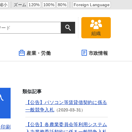
縮小
ズーム
120%
100%
80%
Foreign Language
組織
産業・労働
市政情報
類似記事
入
【公告】パソコン等賃貸借契約に係る
一般競争入札
2020-03-31
【公告】各農業委員会等利用システム
を印刷
入力業務委託契約に係る一般競争入札