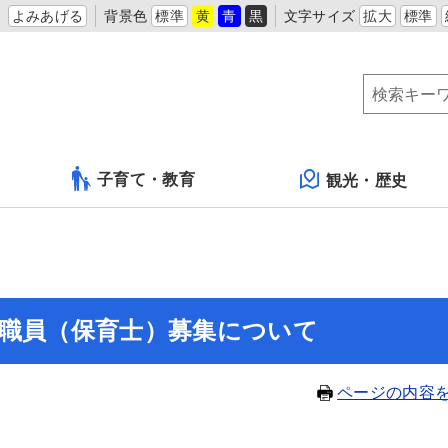
よみあげる
背景色
標準
黄
青
黒
文字サイズ
拡大
標準
子育て・教育
観光・歴史
用職員（保育士）募集について
ページの内容