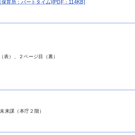
所：パートタイム)[PDF：114KB]
（表）、２ページ目（裏）
未来課（本庁２階）