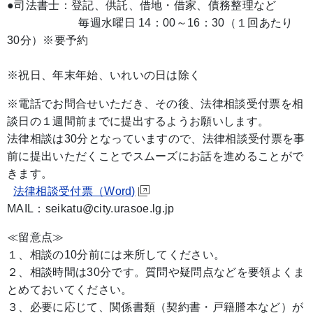
●司法書士：登記、供託、借地・借家、債務整理など
毎週水曜日 14：00～16：30（１回あたり
30分）※要予約
※祝日、年末年始、いれいの日は除く
※電話でお問合せいただき、その後、法律相談受付票を相
談日の１週間前までに提出するようお願いします。
法律相談は30分となっていますので、法律相談受付票を事
前に提出いただくことでスムーズにお話を進めることがで
きます。
法律相談受付票（Word)
MAIL：seikatu@city.urasoe.lg.jp
≪留意点≫
１、相談の10分前には来所してください。
２、相談時間は30分です。質問や疑問点などを要領よくま
とめておいてください。
３、必要に応じて、関係書類（契約書・戸籍謄本など）が