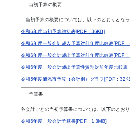
当初予算の概要
当初予算の概要については、以下のとおりとなっ
令和6年度当初予算総括表[PDF：36KB]
令和6年度一般会計歳入予算対前年度比較表[PDF：4
令和6年度一般会計歳出予算対前年度比較表[PDF：3
令和6年度一般会計歳出予算性質別対前年度比較表［P
令和6年度浦添市予算（会計別）グラフ[PDF：32KB
予算書
各会計ごとの当初予算書については、以下のとおり
令和6年度一般会計予算書[PDF：1.3MB]