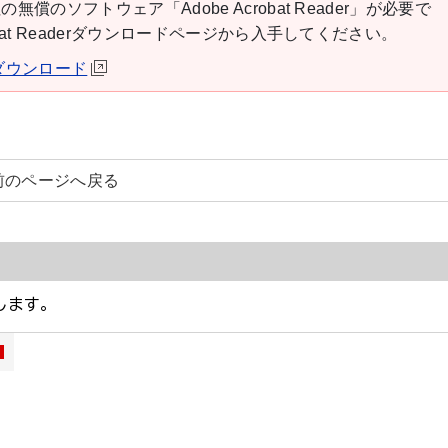
の無償のソフトウェア「Adobe Acrobat Reader」が必要で
robat Readerダウンロードページから入手してください。
derダウンロード
前のページへ戻る