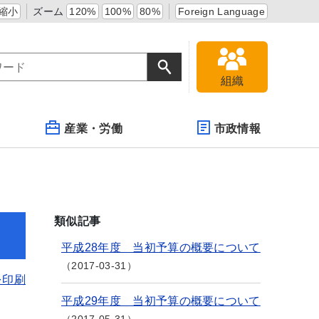
縮小
ズーム
120%
100%
80%
Foreign Language
組織
産業・労働
市政情報
類似記事
平成28年度 当初予算の概要について
2017-03-31
を印刷
平成29年度 当初予算の概要について