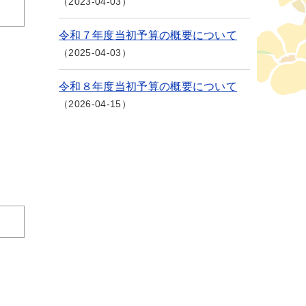
2023-04-03
令和７年度当初予算の概要について
2025-04-03
令和８年度当初予算の概要について
2026-04-15