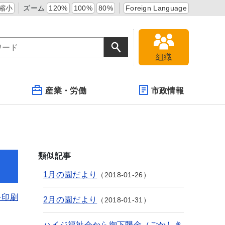
縮小
ズーム
120%
100%
80%
Foreign Language
組織
産業・労働
市政情報
類似記事
1月の園だより
2018-01-26
を印刷
2月の園だより
2018-01-31
ハイジ福祉会から御下賜金（ごかしき