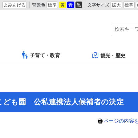
よみあげる
背景色
標準
黄
青
黒
文字サイズ
拡大
標準
子育て・教育
観光・歴史
こども園 公私連携法人候補者の決定
ページの内容