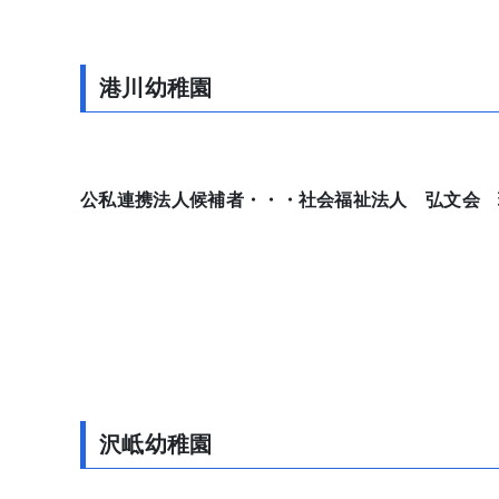
港川
幼稚園
公私連携法人候補者・・・社会福祉法人 弘文会
沢岻
幼稚園