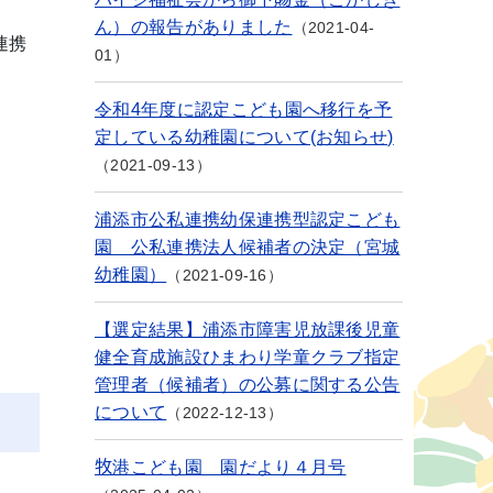
ん）の報告がありました
2021-04-
連携
01
令和4年度に認定こども園へ移行を予
定している幼稚園について(お知らせ)
2021-09-13
浦添市公私連携幼保連携型認定こども
園 公私連携法人候補者の決定（宮城
幼稚園）
2021-09-16
【選定結果】浦添市障害児放課後児童
健全育成施設ひまわり学童クラブ指定
管理者（候補者）の公募に関する公告
について
2022-12-13
牧港こども園 園だより４月号