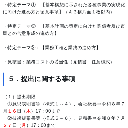
・特定テーマ①：【基本構想に示された各種事業の実現化
に向けた進め方と留意事項】（Ａ３横片面１枚以内）
・特定テーマ②：【基本計画の策定に向けた関係者及び市
民との合意形成の進め方】
・特定テーマ③：【業務工程と業務の進め方】
・見積書：業務コストの妥当性（見積書 任意様式）
５．提出に関する事項
（１）提出期限
①意思表明書等（様式１～４）、会社概要⇒令和８年７
月
１６
日（
木
）17：00まで
②技術提案書等（様式５～６）、見積書⇒令和８年７月
２７
日（
月
）17：00まで