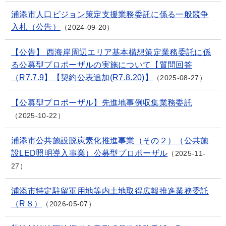
浦添市人口ビジョン策定支援業務委託に係る一般競争
入札（公告）
2024-09-20
【公告】 西海岸周辺エリア基本構想策定業務委託に係
る公募型プロポーザルの実施について【質問回答
（R7.7.9】【契約公表追加(R7.8.20)】
2025-08-27
【公募型プロポーザル】先進地事例収集業務委託
2025-10-22
浦添市公共施設脱炭素化推進事業（その２）（公共施
設LED照明導入事業）公募型プロポーザル
2025-11-
27
浦添市特定駐留軍用地等内土地取得広報推進業務委託
（R８）
2026-05-07