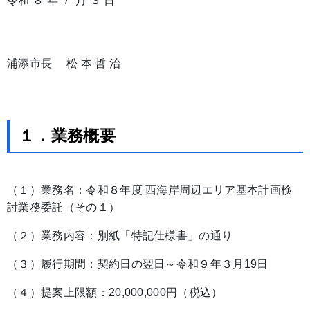
令和 ８ 年 ７ 月 ３ 日
浦添市長 松 本 哲 治
１．業務概要
（１）業務名：令和８年度 西海岸周辺エリア基本計画検
討業務委託（その１）
（２）業務内容：別紙「特記仕様書」の通り
（３）履行期間：契約日の翌日～令和９年３月19日
（４）提案上限額：20,000,000円（税込）