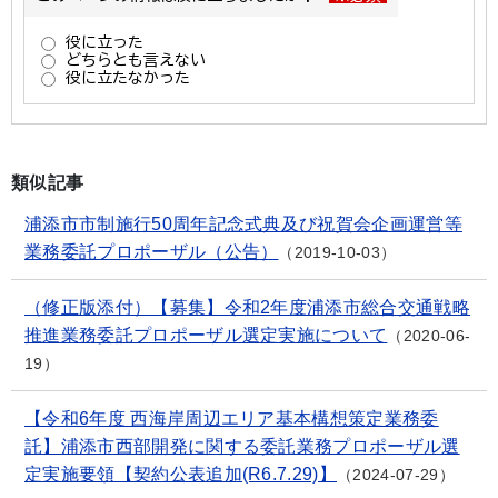
類似記事
浦添市市制施行50周年記念式典及び祝賀会企画運営等
業務委託プロポーザル（公告）
2019-10-03
（修正版添付）【募集】令和2年度浦添市総合交通戦略
推進業務委託プロポーザル選定実施について
2020-06-
19
【令和6年度 西海岸周辺エリア基本構想策定業務委
託】浦添市西部開発に関する委託業務プロポーザル選
定実施要領【契約公表追加(R6.7.29)】
2024-07-29