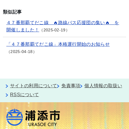
類似記事
４７番那覇てだこ線 🔥路線バス応援団の集い🔥 を
開催しました！
2025-02-19
「４７番那覇てだこ線」本格運行開始のお知らせ
2025-04-18
サイトの利用について
免責事項
個人情報の取扱い
RSSについて