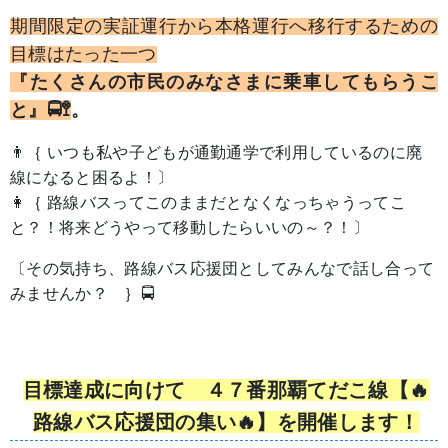
期間限定の実証運行から本格運行へ移行するための
目標はたった一つ
『たくさんの市民のみなさまに乗車してもらうこ
と
』🚍🚏
。
👨｛ いつも私や子どもが通勤通学で利用しているのに廃
線になると困るよ！〕
👩｛ 路線バスってこのままだとなくなっちゃうってこ
と？！将来どうやって移動したらいいの～？！〕
〔その気持ち、路線バス応援団としてみんなで話し合って
みませんか？ ｝🚍
目標達成に向けて ４７番那覇てだこ線【🔥
路線バス応援団の集い🔥】を開催します！