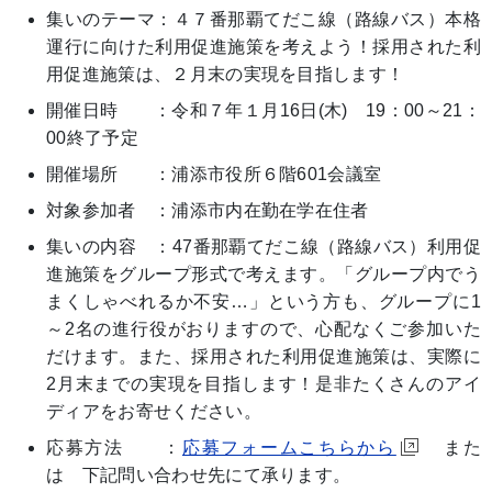
集いのテーマ：４７番那覇てだこ線（路線バス）本格
運行に向けた利用促進施策を考えよう！採用された利
用促進施策は、２月末の実現を目指します！
開催日時 ：令和７年１月16日(木) 19：00～21：
00終了予定
開催場所 ：浦添市役所６階601会議室
対象参加者 ：浦添市内在勤在学在住者
集いの内容 ：47番那覇てだこ線（路線バス）利用促
進施策をグループ形式で考えます。「グループ内でう
まくしゃべれるか不安…」という方も、グループに1
～2名の進行役がおりますので、心配なくご参加いた
だけます。また、採用された利用促進施策は、実際に
2月末までの実現を目指します！是非たくさんのアイ
ディアをお寄せください。
応募方法 ：
応募フォームこちらから
また
は 下記問い合わせ先にて承ります。